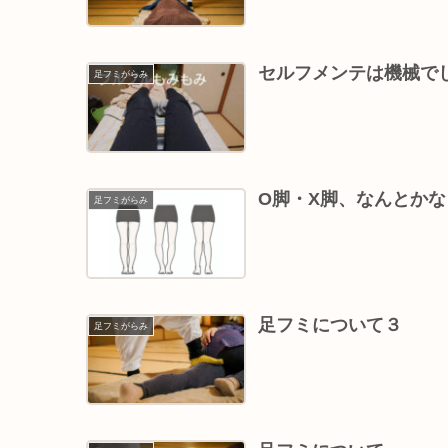
セルフメンテは機械で
足フミがらみ
O脚・X脚、なんとか
足フミがらみ
足フミについて３
足フミがらみ