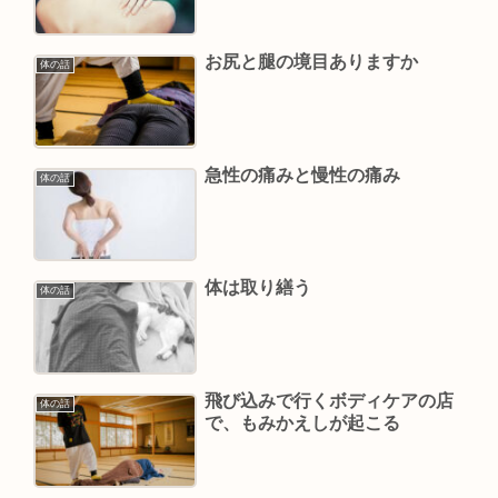
お尻と腿の境目ありますか
体の話
急性の痛みと慢性の痛み
体の話
体は取り繕う
体の話
飛び込みで行くボディケアの店
体の話
で、もみかえしが起こる