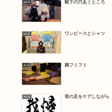
靴下の穴あくところ
体の話
ワンピースとシャツ
体の話
腕フミフミ
体の話
母の足をケアしながら
体の話