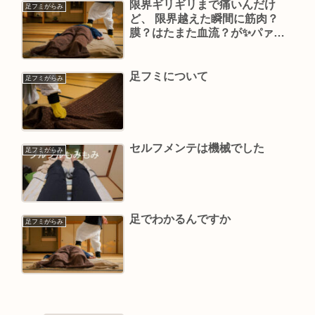
限界ギリギリまで痛いんだけ
足フミがらみ
ど、 限界越えた瞬間に筋肉？
膜？はたまた血流？が✨パァァ
ア✨ってゆるむの😍
足フミについて
足フミがらみ
セルフメンテは機械でした
足フミがらみ
足でわかるんですか
足フミがらみ