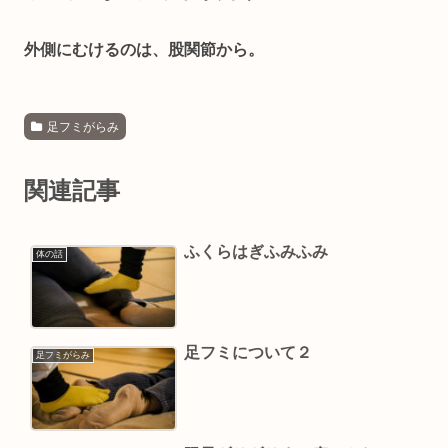
外側にむけるのは、股関節から。
足フミがらみ
関連記事
ふくらはぎふみふみ
体の話
足フミについて２
足フミがらみ